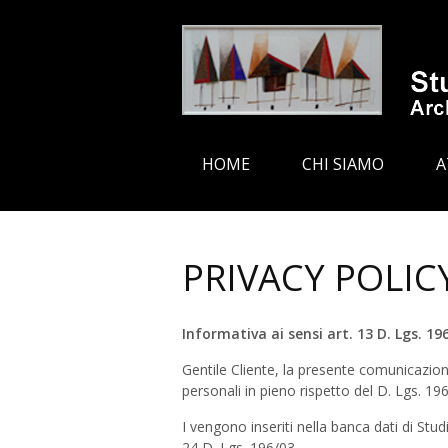
S
HOME
CHI SIAMO
A
K
I
P
T
PRIVACY POLIC
O
C
O
Informativa ai sensi art. 13 D. Lgs. 19
N
Gentile Cliente, la presente comunicazione
T
personali in pieno rispetto del D. Lgs. 19
E
I vengono inseriti nella banca dati di Studi
N
24 D. Lgs. 196/03.