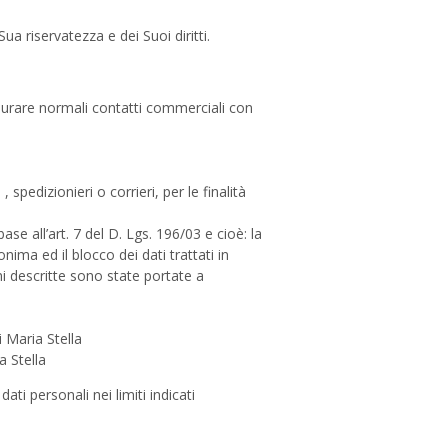
ua riservatezza e dei Suoi diritti.
staurare normali contatti commerciali con
spedizionieri o corrieri, per le finalità
ase all’art. 7 del D. Lgs. 196/03 e cioè: la
ima ed il blocco dei dati trattati in
oni descritte sono state portate a
i Maria Stella
a Stella
ati personali nei limiti indicati