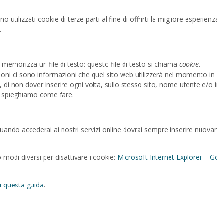
 utilizzati cookie di terze parti al fine di offrirti la migliore esperien
.
 memorizza un file di testo: questo file di testo si chiama
cookie
.
nsioni ci sono informazioni che quel sito web utilizzerà nel momento i
 di non dover inserire ogni volta, sullo stesso sito, nome utente e/o
ti spieghiamo come fare.
quando accederai ai nostri servizi online dovrai sempre inserire nuovam
 modi diversi per disattivare i cookie:
Microsoft Internet Explorer
–
G
i questa guida
.