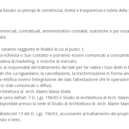
asato su principi di correttezza, liceità e trasparenza e tutela della S
mmerciali, contrattuali, amministrativo-contabili, statistiche e per in
ata;
n saranno raggiunte le finalità di cui al punto 1;
tra richiesta o Suo contatto e potranno essere comunicati a consulenti , 
ziativa di marketing, o ricerche di mercato;
ai responsabili del trattamento dei dati per far valere i Suoi diritti in b
i che La riguardano; la cancellazione, la trasformazione in forma anon
a rettifica ovvero l’integrazione dei dati; l’attestazione che le operazi
no stati comunicati o diffusi;
rchitettura di Arch. Marini Maria Stella
 sensi dell’art. 7 D. Lgs. 196/03 è Studio di Architettura di Arch. Marin
sponibile presso la sede di Studio di Architettura di Arch. Marini Mari
 all’articolo 13 del D. Lgs. 196/03, acconsente al trattamento dei propri d
vuto e letto.