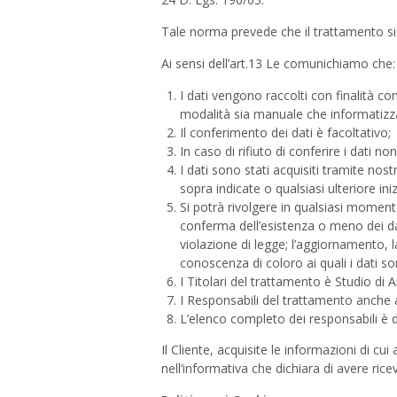
T
Tale norma prevede che il trattamento sia b
Ai sensi dell’art.13 Le comunichiamo che:
I dati vengono raccolti con finalità co
modalità sia manuale che informatizz
Il conferimento dei dati è facoltativo;
In caso di rifiuto di conferire i dati no
I dati sono stati acquisiti tramite nos
sopra indicate o qualsiasi ulteriore ini
Si potrà rivolgere in qualsiasi momento 
conferma dell’esistenza o meno dei dat
violazione di legge; l’aggiornamento, l
conoscenza di coloro ai quali i dati so
I Titolari del trattamento è Studio di A
I Responsabili del trattamento anche ai
L’elenco completo dei responsabili è di
Il Cliente, acquisite le informazioni di cui
nell’informativa che dichiara di avere rice