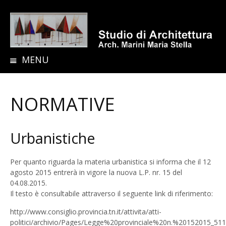
MENU
S
K
I
NORMATIVE
P
T
O
Urbanistiche
C
O
Per quanto riguarda la materia urbanistica si informa che il 12
N
agosto 2015 entrerà in vigore la nuova L.P. nr. 15 del
T
04.08.2015.
E
Il testo è consultabile attraverso il seguente link di riferimento:
N
http://www.consiglio.provincia.tn.it/attivita/atti-
T
politici/archivio/Pages/Legge%20provinciale%20n.%20152015_511