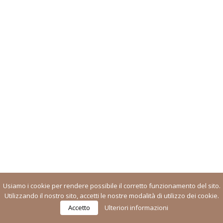
Usiamo i cookie per rendere possibile il corretto funzionamento del sito.
Copyright © MARINI MARIA STELLA - Via Fiume, 9/A - Primiero San
Utilizzando il nostro sito, accetti le nostre modalità di utilizzo dei cookie.
Martino di Castrozza (TN) - P.IVA 00940910227
Accetto
Ulteriori informazioni