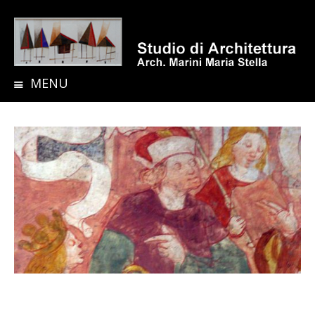
MENU
S
K
I
P
T
O
C
O
N
T
E
N
T